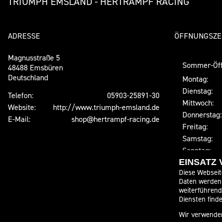
TRIUMPH EMSLAND - HERTRAMPF RACING
ADRESSE
ÖFFNUNGSZE
Magnusstraße 5
Sommer-Öff
48488 Emsbüren
Deutschland
Montag:
Dienstag:
Telefon:
05903-25891-30
Mittwoch:
Website:
http://www.triumph-emsland.de
Donnerstag:
E-Mail:
shop@hertrampf-racing.de
Freitag:
Samstag:
Sonntag:
EINSATZ
Winter-Öffn
Diese Webseit
Montag:
Daten werden 
weiterführen
Dienstag:
Diensten finde
Mittwoch:
Wir verwenden
Donnerstag: