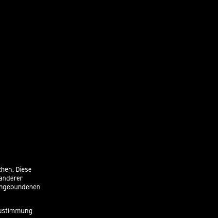
chen. Diese
 anderer
eingebundenen
 Zustimmung