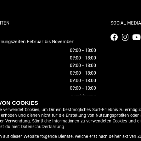
ITEN
SOCIAL MEDIA
nungszeiten Februar bis November
09:00 - 18:00
09:00 - 18:00
09:00 - 18:00
09:00 - 18:00
09:00 - 18:00
09:00 - 13:00
geschlossen
 VON COOKIES
ungszeiten Dezember und Januar
e verwendet Cookies, um Dir ein bestmögliches Surf-Erlebnis zu ermögli
09:00 - 17:00
erhoben und dienen nicht für die Erstellung von Nutzungsprofilen oder
der Verwendung. Sämtliche Informationen zu verwendeten Cookies und 
09:00 - 17:00
st du hier:
Datenschutzerklärung
09:00 - 17:00
 auf dieser Website folgende Dienste, welche erst nach deiner aktiven
09:00 - 17:00